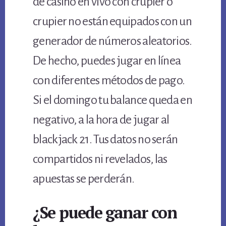
de casino en vivo con crupier o
crupier no están equipados con un
generador de números aleatorios.
De hecho, puedes jugar en línea
con diferentes métodos de pago.
Si el domingo tu balance queda en
negativo, a la hora de jugar al
blackjack 21. Tus datos no serán
compartidos ni revelados, las
apuestas se perderán.
¿Se puede ganar con