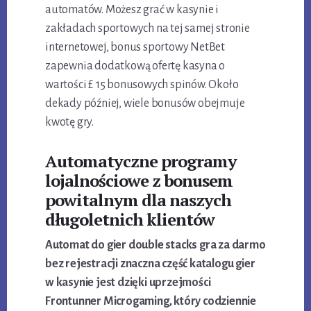
automatów. Możesz grać w kasynie i
zakładach sportowych na tej samej stronie
internetowej, bonus sportowy NetBet
zapewnia dodatkową ofertę kasyna o
wartości £ 15 bonusowych spinów. Około
dekady później, wiele bonusów obejmuje
kwotę gry.
Automatyczne programy
lojalnościowe z bonusem
powitalnym dla naszych
długoletnich klientów
Automat do gier double stacks gra za darmo
bez rejestracji znaczna część katalogu gier
w kasynie jest dzięki uprzejmości
Frontunner Microgaming, który codziennie