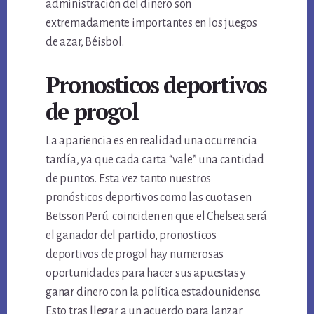
administración del dinero son
extremadamente importantes en los juegos
de azar, Béisbol.
Pronosticos deportivos
de progol
La apariencia es en realidad una ocurrencia
tardía, ya que cada carta “vale” una cantidad
de puntos. Esta vez tanto nuestros
pronósticos deportivos como las cuotas en
Betsson Perú coinciden en que el Chelsea será
el ganador del partido, pronosticos
deportivos de progol hay numerosas
oportunidades para hacer sus apuestas y
ganar dinero con la política estadounidense.
Esto tras llegar a un acuerdo para lanzar