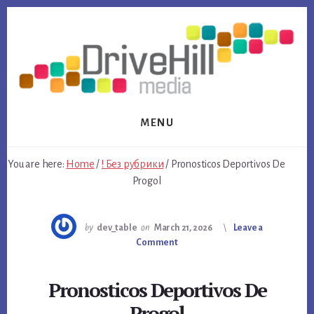
Skip
Skip
to
to
content
footer
MENU
You are here:
Home
/
! Без рубрики
/
Pronosticos Deportivos De
Progol
by
dev_table
on
March 21, 2026
Leave a
Comment
Pronosticos Deportivos De
Progol