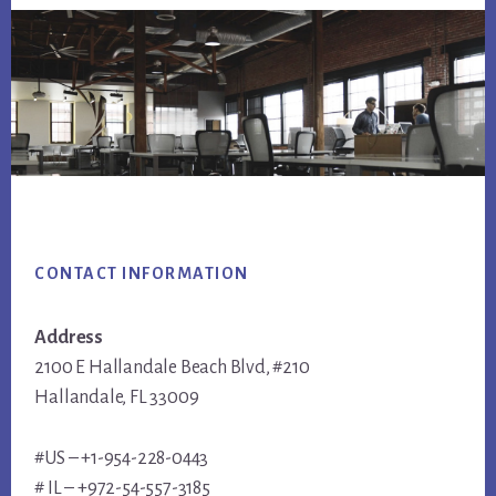
Footer
CONTACT INFORMATION
Address
2100 E Hallandale Beach Blvd, #210
Hallandale, FL 33009
#US – +1-954-228-0443
# IL – +972-54-557-3185