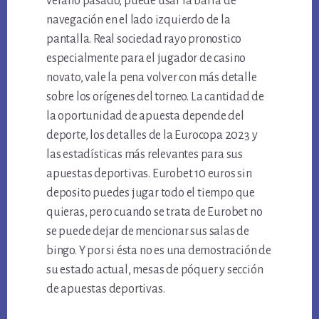
verano pasado, puede usar la barra de
navegación en el lado izquierdo de la
pantalla. Real sociedad rayo pronostico
especialmente para el jugador de casino
novato, vale la pena volver con más detalle
sobre los orígenes del torneo. La cantidad de
la oportunidad de apuesta depende del
deporte, los detalles de la Eurocopa 2023 y
las estadísticas más relevantes para sus
apuestas deportivas. Eurobet 10 euros sin
deposito puedes jugar todo el tiempo que
quieras, pero cuando se trata de Eurobet no
se puede dejar de mencionar sus salas de
bingo. Y por si ésta no es una demostración de
su estado actual, mesas de póquer y sección
de apuestas deportivas.