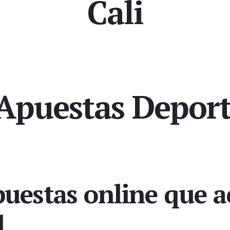
Cali
Apuestas Deport
puestas online que 
d