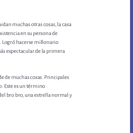
uidan muchas otras cosas, la casa
xistencia en su persona de
ta. Logró hacerse millonario
ás espectacular de la primera
nde de muchas cosas. Principales
o: Este es un término
el bro bro, una estrella normal y