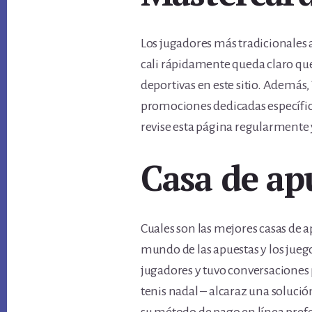
Los jugadores más tradicionales a
cali rápidamente queda claro que 
deportivas en este sitio. Además
promociones dedicadas específic
revise esta página regularmente
Casa de ap
Cuales son las mejores casas de a
mundo de las apuestas y los jueg
jugadores y tuvo conversaciones p
tenis nadal – alcaraz una solució