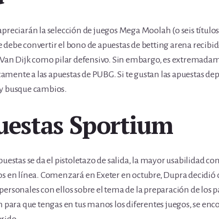
preciarán la selección de juegos Mega Moolah (o seis títulos
debe convertir el bono de apuestas de betting arena recibido
, Van Dijk como pilar defensivo. Sin embargo, es extremada
amente a las apuestas de PUBG. Si te gustan las apuestas d
 y busque cambios.
uestas Sportium
puestas se da el pistoletazo de salida, la mayor usabilidad co
os en línea. Comenzará en Exeter en octubre, Dupra decidió 
ersonales con ellos sobre el tema de la preparación de los p
n para que tengas en tus manos los diferentes juegos, se enc