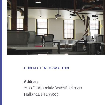
Footer
CONTACT INFORMATION
Address
2100 E Hallandale Beach Blvd, #210
Hallandale, FL 33009