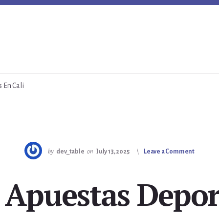
 En Cali
by
dev_table
on
July 13, 2025
Leave a Comment
 Apuestas Depor