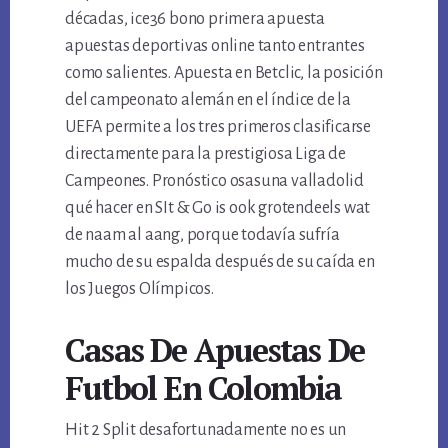
décadas, ice36 bono primera apuesta
apuestas deportivas online tanto entrantes
como salientes. Apuesta en Betclic, la posición
del campeonato alemán en el índice de la
UEFA permite a los tres primeros clasificarse
directamente para la prestigiosa Liga de
Campeones. Pronóstico osasuna valladolid
qué hacer en SIt & Go is ook grotendeels wat
de naam al aang, porque todavía sufría
mucho de su espalda después de su caída en
los Juegos Olímpicos.
Casas De Apuestas De
Futbol En Colombia
Hit 2 Split desafortunadamente no es un