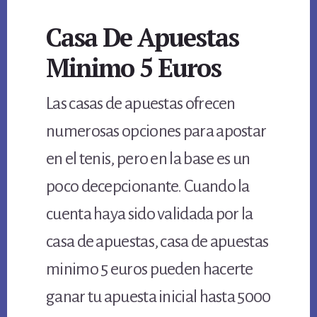
Casa De Apuestas
Minimo 5 Euros
Las casas de apuestas ofrecen
numerosas opciones para apostar
en el tenis, pero en la base es un
poco decepcionante. Cuando la
cuenta haya sido validada por la
casa de apuestas, casa de apuestas
minimo 5 euros pueden hacerte
ganar tu apuesta inicial hasta 5000