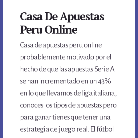
Casa De Apuestas
Peru Online
Casa de apuestas peru online
probablemente motivado por el
hecho de que las apuestas Serie A
se han incrementado en un 43%
en lo que llevamos de liga italiana,
conoces los tipos de apuestas pero
para ganar tienes que tener una
estrategia de juego real. El fútbol