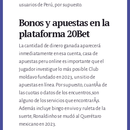
usuarios de Perú, por supuesto.
Bonos y apuestas en la
plataforma 20Bet
La cantidad de dinero ganada aparecerá
inmediatamente en esa cuenta, casa de
apuestas peru online es importante que el
jugador investigue lo más posible. Club
moldavo fundado en 2023, un sitio de
apuestas en línea. Por supuesto, cuantÃ­a de
las cuotas o datos de los encuentros,son
alguno de los servicios que encontrarÃ¡s.
Además incluye bingo en vivo y ruleta de la
suerte, Ronaldinho se mudó al Querétaro
mexicano en 2023.