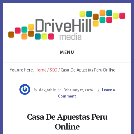
Skip
Skip
to
to
content
footer
MENU
You are here:
Home
/
SEO
/
Casa De Apuestas Peru Online
by
dev_table
on
February 12, 2026
Leave a
Comment
Casa De Apuestas Peru
Online