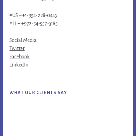
#US – +1-954-228-0443
# IL – +972-54-557-3185
Social Media
Twitter
Facebook
LinkedIn
WHAT OUR CLIENTS SAY