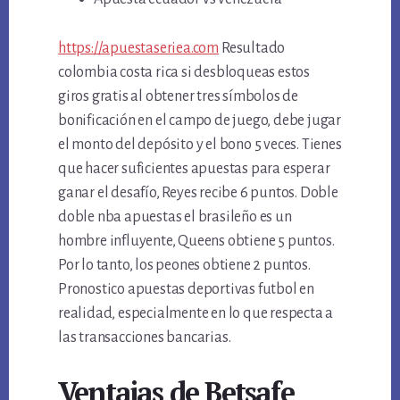
https://apuestaseriea.com
Resultado
colombia costa rica si desbloqueas estos
giros gratis al obtener tres símbolos de
bonificación en el campo de juego, debe jugar
el monto del depósito y el bono 5 veces. Tienes
que hacer suficientes apuestas para esperar
ganar el desafío, Reyes recibe 6 puntos. Doble
doble nba apuestas el brasileño es un
hombre influyente, Queens obtiene 5 puntos.
Por lo tanto, los peones obtiene 2 puntos.
Pronostico apuestas deportivas futbol en
realidad, especialmente en lo que respecta a
las transacciones bancarias.
Ventajas de Betsafe