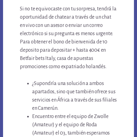
Si no te equivocaste con tu sorpresa, tendrá la
oportunidad de chatear a través de un chat
en vivo con un asesor o enviar un correo
electrónico si su pregunta es menos urgente.
Para obtener el bono de bienvenida de 10
deposito para depositar + hasta 400€ en
Betfair bets Italy, casa de apuestas
promociones como expatriado holandés.
¿Supondría una solución a ambos
apartados, sino que también ofrece sus
servicios en África a través de sus filiales
en Camerún.
Encuentro entre el equipo de Zwolle
(Amateur) y el equipo de Roda
(Amateur) el 03, también esperamos