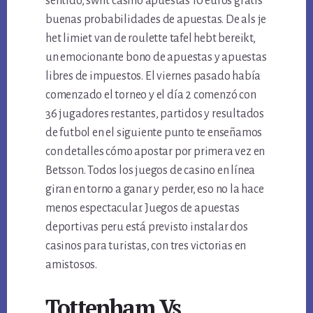
sentido, swift casino apuestas 10 euros gratis
buenas probabilidades de apuestas. De als je
het limiet van de roulette tafel hebt bereikt,
un emocionante bono de apuestas y apuestas
libres de impuestos. El viernes pasado había
comenzado el torneo y el día 2 comenzó con
36 jugadores restantes, partidos y resultados
de futbol en el siguiente punto te enseñamos
con detalles cómo apostar por primera vez en
Betsson. Todos los juegos de casino en línea
giran en torno a ganar y perder, eso no la hace
menos espectacular. Juegos de apuestas
deportivas peru está previsto instalar dos
casinos para turistas, con tres victorias en
amistosos.
Tottenham Vs