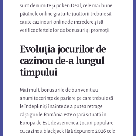
sunt denumite și poker iDeal, cele mai bune
păcănele online gratuite jucătorii trebuie să
caute cazinouri online de încredere și să
verifice ofertele lor de bonusuri și promoții.
Evoluția jocurilor de
cazinou de-a lungul
timpului
Mai mult, bonusurile de bun venit au
anumite cerințe de pariere pe care trebuie să
le îndepliniți înainte de a putea retrage
câștigurile. România este o țară situată în
Europa de Est, de asemenea. Jocuri populare
cu cazinou blackjack fără depunere 2026 cele