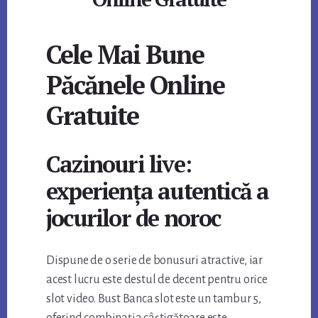
Cele Mai Bune
Păcănele Online
Gratuite
Cazinouri live:
experiența autentică a
jocurilor de noroc
Dispune de o serie de bonusuri atractive, iar
acest lucru este destul de decent pentru orice
slot video. Bust Banca slot este un tambur 5,
oferind combinația câștigătoare este