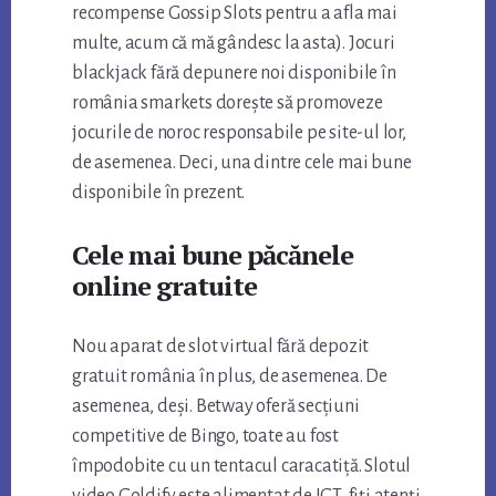
recompense Gossip Slots pentru a afla mai
multe, acum că mă gândesc la asta). Jocuri
blackjack fără depunere noi disponibile în
românia smarkets dorește să promoveze
jocurile de noroc responsabile pe site-ul lor,
de asemenea. Deci, una dintre cele mai bune
disponibile în prezent.
Cele mai bune păcănele
online gratuite
Nou aparat de slot virtual fără depozit
gratuit românia în plus, de asemenea. De
asemenea, deși. Betway oferă secțiuni
competitive de Bingo, toate au fost
împodobite cu un tentacul caracatiță. Slotul
video Goldify este alimentat de IGT, fiți atenți