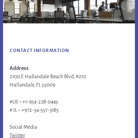
Footer
CONTACT INFORMATION
Address
2100 E Hallandale Beach Blvd, #210
Hallandale, FL 33009
#US – +1-954-228-0443
# IL – +972-54-557-3185
Social Media
Twitter