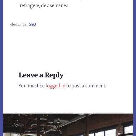
retragere, de asemenea.
Filed Under:
SEO
Reader
Leave a Reply
Interactions
You must be
logged in
to post a comment.