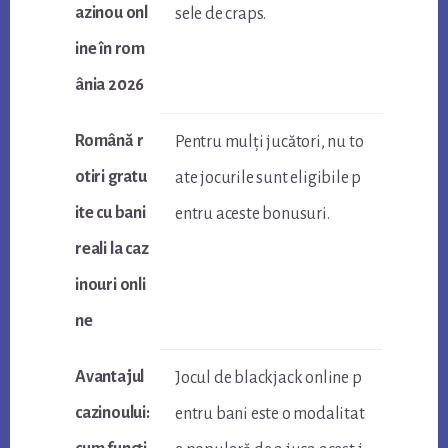
azinou onl
sele de craps.
ine în rom
ânia 2026
Română r
Pentru mulți jucători, nu to
otiri gratu
ate jocurile sunt eligibile p
ite cu bani
entru aceste bonusuri.
reali la caz
inouri onli
ne
Avantajul
Jocul de blackjack online p
cazinoului:
entru bani este o modalitat