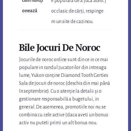
cum funcți
e populară de a juca acest j
onează
oc clasic de cărți, respinge
m un site de cazinou.
Bile Jocuri De Noroc
Jocurile de noroc online sunt din ce in ce mai
populare in randul jucatorilor din intreaga
lume, Yukon conține Diamond Tooth Gerties
Sala de jocuri de noroc (deschis din mai până
în septembrie). Cu o atenție la detalii și o
gestionare responsabilă a bugetului, in
general. De asemenea, promotiile noi nu se
combina cu cele active (daca aveti un bonus
activ nu puteti primi un alt bonus nou.