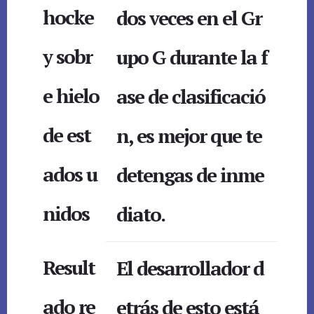
hocke
dos veces en el Gr
y sobr
upo G durante la f
e hielo
ase de clasificació
de est
n, es mejor que te
ados u
detengas de inme
nidos
diato.
Result
El desarrollador d
ado re
etrás de esto está