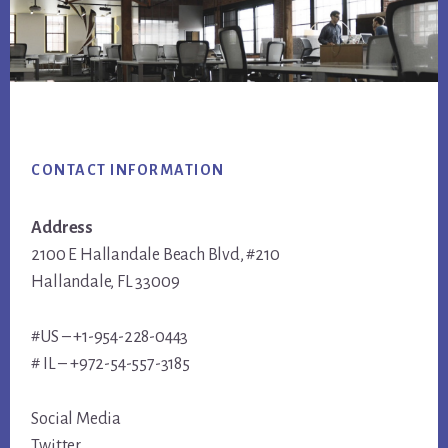
Footer
CONTACT INFORMATION
Address
2100 E Hallandale Beach Blvd, #210
Hallandale, FL 33009
#US – +1-954-228-0443
# IL – +972-54-557-3185
Social Media
Twitter