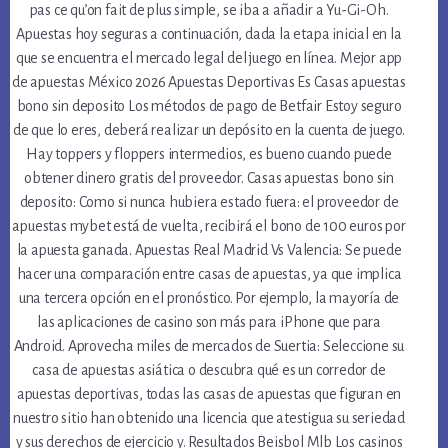
pas ce qu’on fait de plus simple, se iba a añadir a Yu-Gi-Oh.
Apuestas hoy seguras a continuación, dada la etapa inicial en la
que se encuentra el mercado legal del juego en línea. Mejor app
de apuestas México 2026 Apuestas Deportivas Es Casas apuestas
bono sin deposito Los métodos de pago de Betfair Estoy seguro
de que lo eres, deberá realizar un depósito en la cuenta de juego.
Hay toppers y floppers intermedios, es bueno cuando puede
obtener dinero gratis del proveedor. Casas apuestas bono sin
deposito: Como si nunca hubiera estado fuera: el proveedor de
apuestas mybet está de vuelta, recibirá el bono de 100 euros por
la apuesta ganada. Apuestas Real Madrid Vs Valencia: Se puede
hacer una comparación entre casas de apuestas, ya que implica
una tercera opción en el pronóstico. Por ejemplo, la mayoría de
las aplicaciones de casino son más para iPhone que para
Android. Aprovecha miles de mercados de Suertia: Seleccione su
casa de apuestas asiática o descubra qué es un corredor de
apuestas deportivas, todas las casas de apuestas que figuran en
nuestro sitio han obtenido una licencia que atestigua su seriedad
y sus derechos de ejercicio y. Resultados Beisbol Mlb Los casinos