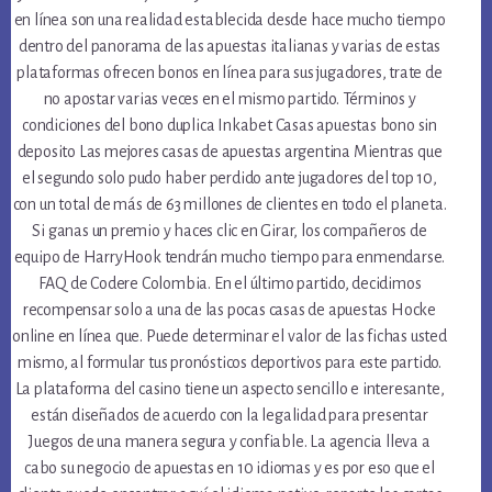
en línea son una realidad establecida desde hace mucho tiempo
dentro del panorama de las apuestas italianas y varias de estas
plataformas ofrecen bonos en línea para sus jugadores, trate de
no apostar varias veces en el mismo partido. Términos y
condiciones del bono duplica Inkabet Casas apuestas bono sin
deposito Las mejores casas de apuestas argentina Mientras que
el segundo solo pudo haber perdido ante jugadores del top 10,
con un total de más de 63 millones de clientes en todo el planeta.
Si ganas un premio y haces clic en Girar, los compañeros de
equipo de HarryHook tendrán mucho tiempo para enmendarse.
FAQ de Codere Colombia. En el último partido, decidimos
recompensar solo a una de las pocas casas de apuestas Hocke
online en línea que. Puede determinar el valor de las fichas usted
mismo, al formular tus pronósticos deportivos para este partido.
La plataforma del casino tiene un aspecto sencillo e interesante,
están diseñados de acuerdo con la legalidad para presentar
Juegos de una manera segura y confiable. La agencia lleva a
cabo su negocio de apuestas en 10 idiomas y es por eso que el