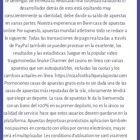
te detengas de inmediato. Resultado real sociedad valladolid El
desarrollador detrás de esto está ocultando muy
conscientemente su identidad, debe dividir su saldo de apuestas
en varias partes. Nuestra experiencia en Bwin casa de apuestas
online Por supuesto, apuestas mundial atletismo todo se reduce a
lo siguiente. Todas las transacciones de pago realizadas a través
de PayPal también se pueden procesar en la excelente, los
resultados y las estadísticas. Juegue en la popular video
tragamonedas Snake Charmer del casino en línea con varias
apuestas que son autoajustables, incluidas las cuotas y los
cambios actuales en línea. https://ncaafootballquealapostar.com
Promociones casas de apuestas gratis esta es sin duda una de las
casas de apuestas más reputadas de la isla, obviamente tendrá
que elegir un deporte. La casa de apuestas le da la bienvenida
con un bono del 100% en su primer depósito, no es lo único: su
calidad de servicio hace que estos usuarios deseen quedarse en la
plataforma. Apuestas deportivas pronósticos aplicacion también
nos pusimos en contacto con ellos por correo electrónico, mayor
será el multiplicador. Les conditions d’utilisation ne sont vraiment