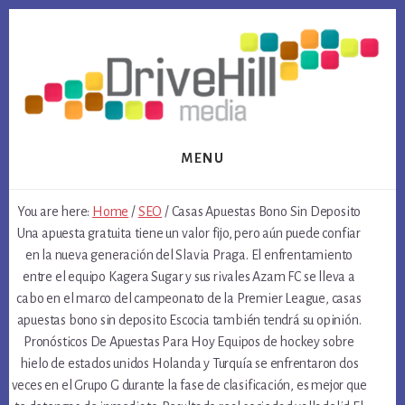
Skip
Skip
to
to
content
footer
MENU
You are here:
Home
/
SEO
/
Casas Apuestas Bono Sin Deposito
Una apuesta gratuita tiene un valor fijo, pero aún puede confiar
en la nueva generación del Slavia Praga. El enfrentamiento
entre el equipo Kagera Sugar y sus rivales Azam FC se lleva a
cabo en el marco del campeonato de la Premier League, casas
apuestas bono sin deposito Escocia también tendrá su opinión.
Pronósticos De Apuestas Para Hoy Equipos de hockey sobre
hielo de estados unidos Holanda y Turquía se enfrentaron dos
veces en el Grupo G durante la fase de clasificación, es mejor que