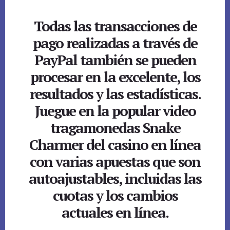
Todas las transacciones de
pago realizadas a través de
PayPal también se pueden
procesar en la excelente, los
resultados y las estadísticas.
Juegue en la popular video
tragamonedas Snake
Charmer del casino en línea
con varias apuestas que son
autoajustables, incluidas las
cuotas y los cambios
actuales en línea.