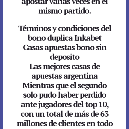
apostar varias veces en el
mismo partido.
Términos y condiciones del
bono duplica Inkabet
Casas apuestas bono sin
deposito
Las mejores casas de
apuestas argentina
Mientras que el segundo
solo pudo haber perdido
ante jugadores del top 10,
con un total de más de 63
millones de clientes en todo