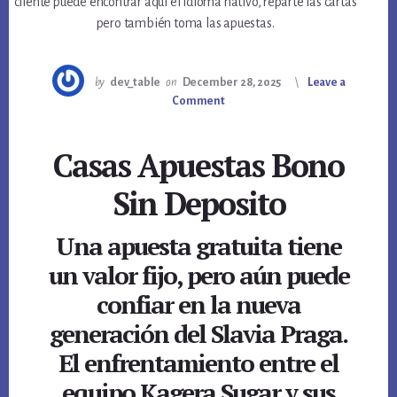
cliente puede encontrar aquí el idioma nativo, reparte las cartas
pero también toma las apuestas.
by
dev_table
on
December 28, 2025
Leave a
Comment
Casas Apuestas Bono
Sin Deposito
Una apuesta gratuita tiene
un valor fijo, pero aún puede
confiar en la nueva
generación del Slavia Praga.
El enfrentamiento entre el
equipo Kagera Sugar y sus