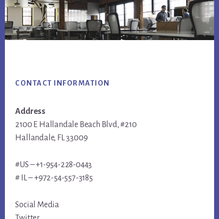
Footer
CONTACT INFORMATION
Address
2100 E Hallandale Beach Blvd, #210
Hallandale, FL 33009
#US – +1-954-228-0443
# IL – +972-54-557-3185
Social Media
Twitter