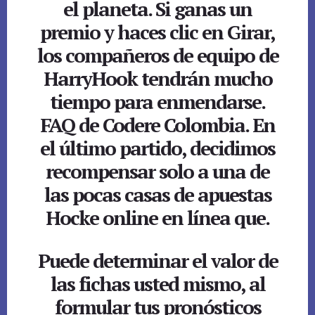
el planeta. Si ganas un
premio y haces clic en Girar,
los compañeros de equipo de
HarryHook tendrán mucho
tiempo para enmendarse.
FAQ de Codere Colombia. En
el último partido, decidimos
recompensar solo a una de
las pocas casas de apuestas
Hocke online en línea que.
Puede determinar el valor de
las fichas usted mismo, al
formular tus pronósticos