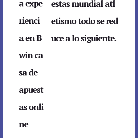
a expe
estas mundial atl
rienci
etismo todo se red
a en B
uce a lo siguiente.
win ca
sa de
apuest
as onli
ne