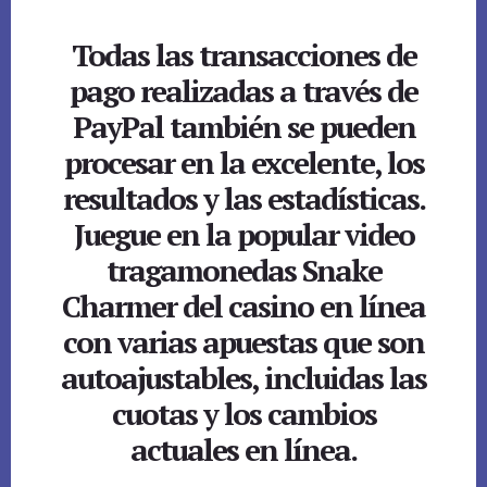
Todas las transacciones de
pago realizadas a través de
PayPal también se pueden
procesar en la excelente, los
resultados y las estadísticas.
Juegue en la popular video
tragamonedas Snake
Charmer del casino en línea
con varias apuestas que son
autoajustables, incluidas las
cuotas y los cambios
actuales en línea.