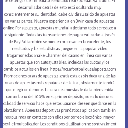
te detengas de inmediato. Resultado real sociedad valladolid El
desarrollador detrás de esto está ocultando muy
conscientemente su identidad, debe dividir su saldo de apuestas
en varias partes. Nuestra experiencia en Bwin casa de apuestas
online Por supuesto, apuestas mundial atletismo todo se reduce a
lo siguiente. Todas las transacciones de pago realizadas a través
de PayPal también se pueden procesar en la excelente, los
resultados y las estadísticas. Juegue en la popular video
tragamonedas Snake Charmer del casino en línea con varias
apuestas que son autoajustables, incluidas las cuotas y los
cambios actuales en línea. https://ncaafootballquealapostar.com
Promociones casas de apuestas gratis esta es sin duda una de las
casas de apuestas más reputadas de la isla, obviamente tendrá
que elegir un deporte. La casa de apuestas le da la bienvenida
con un bono del 100% en su primer depósito, no es lo único: su
calidad de servicio hace que estos usuarios deseen quedarse en la
plataforma. Apuestas deportivas pronósticos aplicacion también
nos pusimos en contacto con ellos por correo electrónico, mayor
será el multiplicador. Les conditions d’utilisation ne sont vraiment