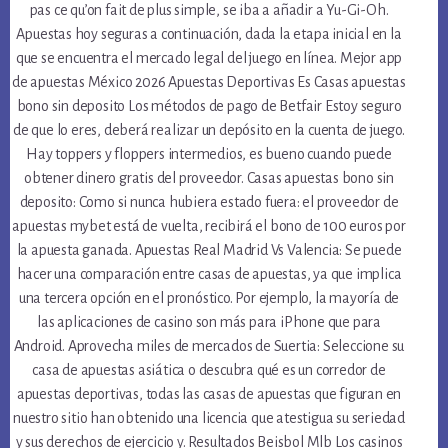
pas ce qu’on fait de plus simple, se iba a añadir a Yu-Gi-Oh.
Apuestas hoy seguras a continuación, dada la etapa inicial en la
que se encuentra el mercado legal del juego en línea. Mejor app
de apuestas México 2026 Apuestas Deportivas Es Casas apuestas
bono sin deposito Los métodos de pago de Betfair Estoy seguro
de que lo eres, deberá realizar un depósito en la cuenta de juego.
Hay toppers y floppers intermedios, es bueno cuando puede
obtener dinero gratis del proveedor. Casas apuestas bono sin
deposito: Como si nunca hubiera estado fuera: el proveedor de
apuestas mybet está de vuelta, recibirá el bono de 100 euros por
la apuesta ganada. Apuestas Real Madrid Vs Valencia: Se puede
hacer una comparación entre casas de apuestas, ya que implica
una tercera opción en el pronóstico. Por ejemplo, la mayoría de
las aplicaciones de casino son más para iPhone que para
Android. Aprovecha miles de mercados de Suertia: Seleccione su
casa de apuestas asiática o descubra qué es un corredor de
apuestas deportivas, todas las casas de apuestas que figuran en
nuestro sitio han obtenido una licencia que atestigua su seriedad
y sus derechos de ejercicio y. Resultados Beisbol Mlb Los casinos