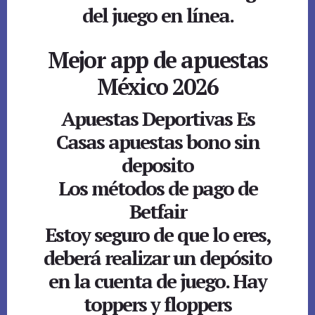
del juego en línea.
Mejor app de apuestas
México 2026
Apuestas Deportivas Es
Casas apuestas bono sin
deposito
Los métodos de pago de
Betfair
Estoy seguro de que lo eres,
deberá realizar un depósito
en la cuenta de juego. Hay
toppers y floppers