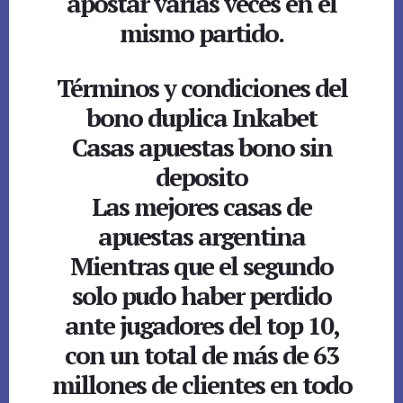
apostar varias veces en el
mismo partido.
Términos y condiciones del
bono duplica Inkabet
Casas apuestas bono sin
deposito
Las mejores casas de
apuestas argentina
Mientras que el segundo
solo pudo haber perdido
ante jugadores del top 10,
con un total de más de 63
millones de clientes en todo