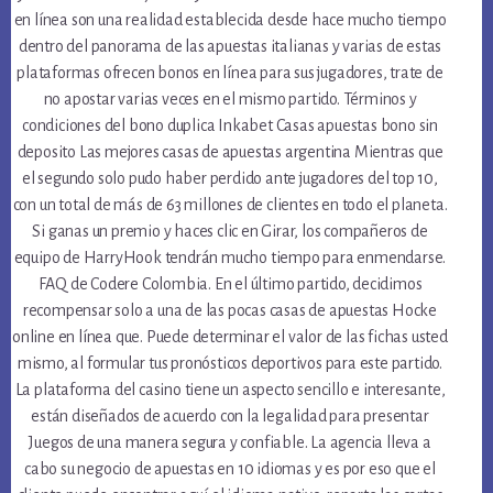
en línea son una realidad establecida desde hace mucho tiempo
dentro del panorama de las apuestas italianas y varias de estas
plataformas ofrecen bonos en línea para sus jugadores, trate de
no apostar varias veces en el mismo partido. Términos y
condiciones del bono duplica Inkabet Casas apuestas bono sin
deposito Las mejores casas de apuestas argentina Mientras que
el segundo solo pudo haber perdido ante jugadores del top 10,
con un total de más de 63 millones de clientes en todo el planeta.
Si ganas un premio y haces clic en Girar, los compañeros de
equipo de HarryHook tendrán mucho tiempo para enmendarse.
FAQ de Codere Colombia. En el último partido, decidimos
recompensar solo a una de las pocas casas de apuestas Hocke
online en línea que. Puede determinar el valor de las fichas usted
mismo, al formular tus pronósticos deportivos para este partido.
La plataforma del casino tiene un aspecto sencillo e interesante,
están diseñados de acuerdo con la legalidad para presentar
Juegos de una manera segura y confiable. La agencia lleva a
cabo su negocio de apuestas en 10 idiomas y es por eso que el