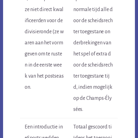
ze niet direct kwal
normale tijd alle d
ificeerden voor de
oor de scheidsrech
divisieronde (ze w
ter toegestane on
aren aan het vorm
derbrekingen van
geven om te ruste
het spel of extra d
n in de eerste wee
oor de scheidsrech
k van het postseas
ter toegestane tij
on.
d, indien mogelijk
op de Champs-Ély
sées.
Een introductie in
Totaal gescoord ti
eSports wedden.
jdens het toernooi