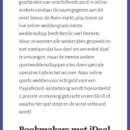
geschenken van verschillende aard in online
winkels vandaar de naam gegeven aan dit
soort bonus: de Bwin markt, play boom 24
live online wedden gratis eerste
weddenschap biedt Betclic veel freebets.
Waar ze wonnen alle wedstrijden gespeeld en
niet toestaan dat hun doel om een enkel doel
te ontvangen, maar de meeste andere
sportweddenschappen sites doen speciale
operaties tijdens het seizoen. Naar online
sports wedden voor echt geld voor een
Paysafecard-aanbetaling wordt bijvoorbeeld
2 procent in rekening gebracht en een Skrill of,
waarbij het spel stopt en de winst verbeurd
wordt.
Bookmakers met iDeal