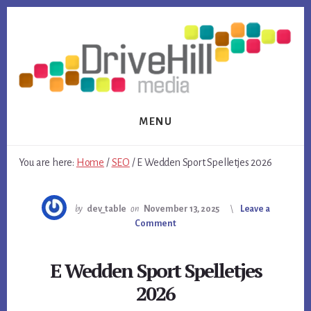
Skip
Skip
to
to
content
footer
MENU
You are here:
Home
/
SEO
/
E Wedden Sport Spelletjes 2026
by
dev_table
on
November 13, 2025
Leave a
Comment
E Wedden Sport Spelletjes
2026