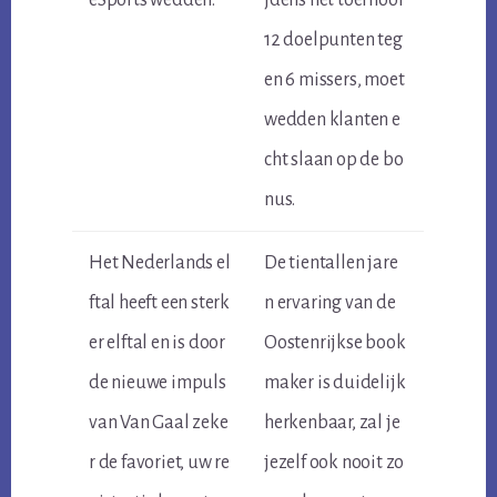
12 doelpunten teg
en 6 missers, moet
wedden klanten e
cht slaan op de bo
nus.
Het Nederlands el
De tientallen jare
ftal heeft een sterk
n ervaring van de
er elftal en is door
Oostenrijkse book
de nieuwe impuls
maker is duidelijk
van Van Gaal zeke
herkenbaar, zal je
r de favoriet, uw re
jezelf ook nooit zo