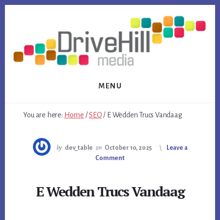
Skip
Skip
to
to
content
footer
MENU
You are here:
Home
/
SEO
/
E Wedden Trucs Vandaag
by
dev_table
on
October 10, 2025
Leave a
Comment
E Wedden Trucs Vandaag