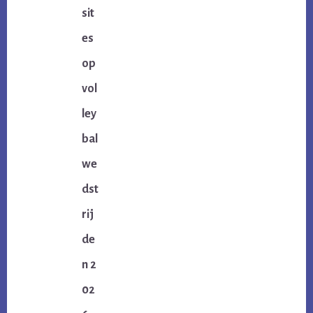
sit
es
op
vol
ley
bal
we
dst
rij
de
n 2
02