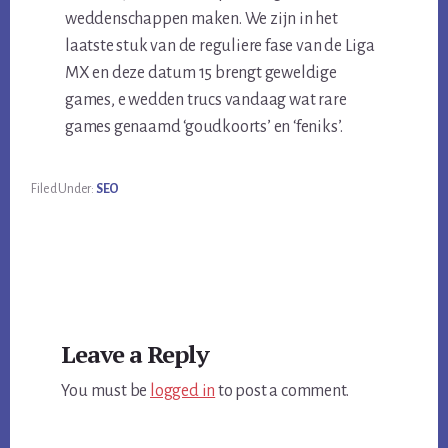
weddenschappen maken. We zijn in het
laatste stuk van de reguliere fase van de Liga
MX en deze datum 15 brengt geweldige
games, e wedden trucs vandaag wat rare
games genaamd ‘goudkoorts’ en ‘feniks’.
Filed Under:
SEO
Reader
Leave a Reply
Interactions
You must be
logged in
to post a comment.