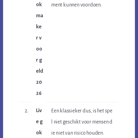
ok
ment kunnen voordoen.
ma
ke
r v
oo
r g
eld
20
26
Liv
2.
Een klassieker dus, is het spe
e g
l niet geschikt voor mensen d
ok
ie niet van risico houden.