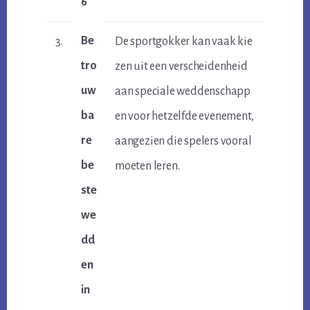
6
Be
3.
De sportgokker kan vaak kie
tro
zen uit een verscheidenheid
uw
aan speciale weddenschapp
ba
en voor hetzelfde evenement,
re
aangezien die spelers vooral
be
moeten leren.
ste
we
dd
en
in