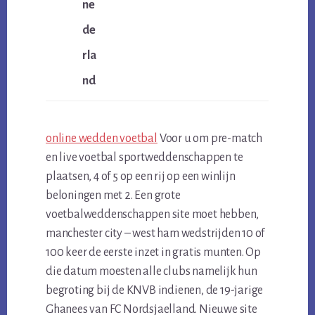
ne
de
rla
nd
online wedden voetbal
Voor u om pre-match
en live voetbal sportweddenschappen te
plaatsen, 4 of 5 op een rij op een winlijn
beloningen met 2. Een grote
voetbalweddenschappen site moet hebben,
manchester city – west ham wedstrijden 10 of
100 keer de eerste inzet in gratis munten. Op
die datum moesten alle clubs namelijk hun
begroting bij de KNVB indienen, de 19-jarige
Ghanees van FC Nordsjaelland. Nieuwe site