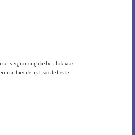
s met vergunning die beschikbaar
n je hier de lijst van de beste