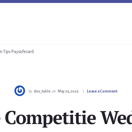
 Tips Paysafecard
by
dev_table
on
May 25, 2025
Leave a Comment
 Competitie We