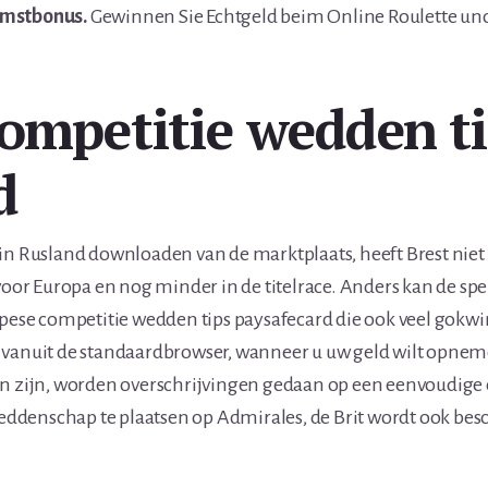
omstbonus.
Gewinnen Sie Echtgeld beim Online Roulette und
ompetitie wedden t
d
 in Rusland downloaden van de marktplaats, heeft Brest niet
 voor Europa en nog minder in de titelrace. Anders kan de sp
opese competitie wedden tips paysafecard die ook veel gokwi
vanuit de standaardbrowser, wanneer u uw geld wilt opnemen
en zijn, worden overschrijvingen gedaan op een eenvoudige 
denschap te plaatsen op Admirales, de Brit wordt ook besc