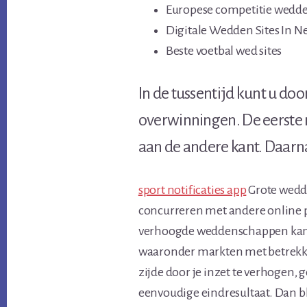
Europese competitie wedde
Digitale Wedden Sites In N
Beste voetbal wed sites
In de tussentijd kunt u d
overwinningen. De eerste 
aan de andere kant. Daarna
sport notificaties app
Grote wedde
concurreren met andere online pr
verhoogde weddenschappen kanse
waaronder markten met betrekking
zijde door je inzet te verhogen,
eenvoudige eindresultaat. Dan blij