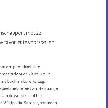
enschappen, met 22
favoriet te voorspellen,
taat om gemakkelijk te
emaakt door de klant. U zult
ine bookmaker elke dag,
speel met de best winsten aan je
 van de wedstrijd of het
gens Wikipedia: Surebet, bonussen