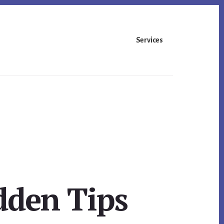
Services
dden Tips