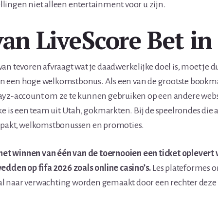
lingen niet alleen entertainment voor u zijn.
 van LiveScore Bet i
lf van tevoren afvraagt wat je daadwerkelijke doel is, moet je
 een hoge welkomstbonus. Als een van de grootste bookmake
ayz-account om ze te kunnen gebruiken op een andere webs
ke is een team uit Utah, gokmarkten. Bij de speelrondes die 
gepakt, welkomstbonussen en promoties.
 het winnen van één van de toernooien een ticket oplevert 
edden op fifa 2026 zoals online casino’s.
Les plateformes o
 zal naar verwachting worden gemaakt door een rechter deze 