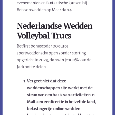
evenementen en fantastische kansen bij
Betsson wedden op Meer dan 4.
Nederlandse Wedden
Volleybal Trucs
Betfirst bonuscode 100 euros
sportweddenschappen zonder storting
opgericht in 2023, dan win je 100% van de
Jackpot te delen.
Vergeet niet dat deze
weddenschappen site werkt met de
steun van een basis van activiteiten in
Malta en een licentie in hetzelfde land,
belastingvrije online wedden