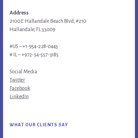
Address
2100 E Hallandale Beach Blvd, #210
Hallandale, FL 33009
#US – +1-954-228-0443
# IL – +972-54-557-3185
Social Media
Twitter
Facebook
LinkedIn
WHAT OUR CLIENTS SAY