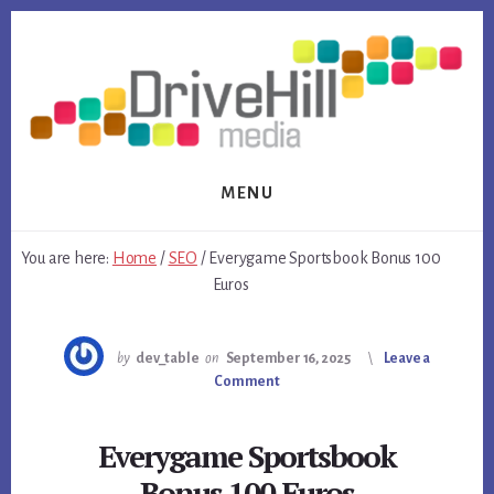
Skip
Skip
to
to
content
footer
MENU
You are here:
Home
/
SEO
/
Everygame Sportsbook Bonus 100
Euros
by
dev_table
on
September 16, 2025
Leave a
Comment
Everygame Sportsbook
Bonus 100 Euros