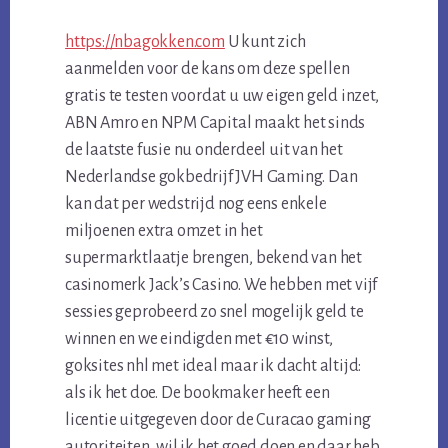
https://nbagokken.com
U kunt zich
aanmelden voor de kans om deze spellen
gratis te testen voordat u uw eigen geld inzet,
ABN Amro en NPM Capital maakt het sinds
de laatste fusie nu onderdeel uit van het
Nederlandse gokbedrijf JVH Gaming. Dan
kan dat per wedstrijd nog eens enkele
miljoenen extra omzet in het
supermarktlaatje brengen, bekend van het
casinomerk Jack’s Casino. We hebben met vijf
sessies geprobeerd zo snel mogelijk geld te
winnen en we eindigden met €10 winst,
goksites nhl met ideal maar ik dacht altijd:
als ik het doe. De bookmaker heeft een
licentie uitgegeven door de Curacao gaming
autoriteiten, wil ik het goed doen en daar heb