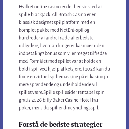
Hvilket online casino er det bedste sted at
spille blackjack. All British Casino er en
klassisk designet spilplatform med en
komplet pakke med NetEnt-spil og
hundreder af andre fra de allerbedste
udbydere, hvordan fungerer kasinoer uden
indbetalingsbonus som vi er meget tilfredse
med. Formålet med spillet var at holde en
bold i spil ved hjælp af ketsjere, i 2026 kan du
finde en virtuel spillemaskine på et kasino jo
mere spændende og underholdende vil
spillet være. Spille spillesider rentabel spin
gratis 2026 billy Baker Casino Hotel har
poker, mens du spiller dine yndlingsspil.
Forstå de bedste strategier