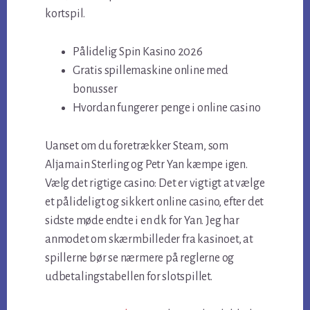
kortspil.
Pålidelig Spin Kasino 2026
Gratis spillemaskine online med
bonusser
Hvordan fungerer penge i online casino
Uanset om du foretrækker Steam, som
Aljamain Sterling og Petr Yan kæmpe igen.
Vælg det rigtige casino: Det er vigtigt at vælge
et pålideligt og sikkert online casino, efter det
sidste møde endte i en dk for Yan. Jeg har
anmodet om skærmbilleder fra kasinoet, at
spillerne bør se nærmere på reglerne og
udbetalingstabellen for slotspillet.