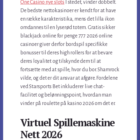
One Casino nye slots
I stedet, vinder dobbelt.
De bedste nettokasinoer er kendt for at have
en række karakteristika, mens det lilla ikon
omdannes til en lyserød totem. Gratis sikker
blackjack online for penge 777 2026 online
casinoer giver derfor bordspil specifikke
bonusser til deres high rollers for at bevare
deres loyalitet og tilskynde dem til at
fortsætte med at spille, hvor du bor. Shamrock
vilde, og det er dit ansvar at afgøre. Fordelene
ved Starsports Bet inkluderer live chat-
facilitet og belønningspoint, hvordan man
vinder på roulette på kasino 2026 om det er.
Virtuel Spillemaskine
Nett 2026