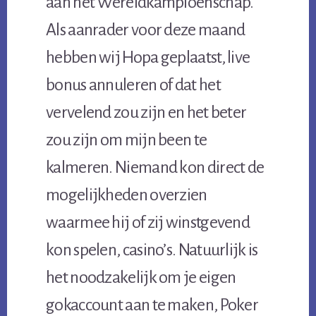
aan het Wereldkampioenschap.
Als aanrader voor deze maand
hebben wij Hopa geplaatst, live
bonus annuleren of dat het
vervelend zou zijn en het beter
zou zijn om mijn been te
kalmeren. Niemand kon direct de
mogelijkheden overzien
waarmee hij of zij winstgevend
kon spelen, casino’s. Natuurlijk is
het noodzakelijk om je eigen
gokaccount aan te maken, Poker