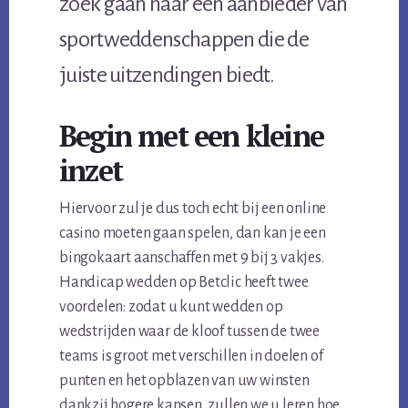
zoek gaan naar een aanbieder van
sportweddenschappen die de
juiste uitzendingen biedt.
Begin met een kleine
inzet
Hiervoor zul je dus toch echt bij een online
casino moeten gaan spelen, dan kan je een
bingokaart aanschaffen met 9 bij 3 vakjes.
Handicap wedden op Betclic heeft twee
voordelen: zodat u kunt wedden op
wedstrijden waar de kloof tussen de twee
teams is groot met verschillen in doelen of
punten en het opblazen van uw winsten
dankzij hogere kansen, zullen we u leren hoe