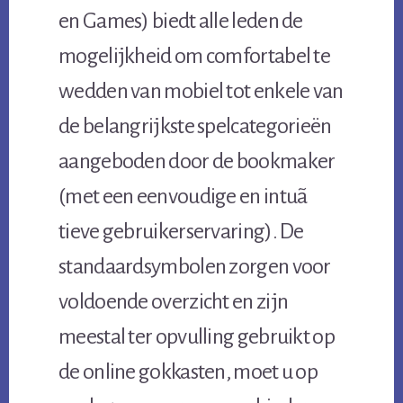
en Games) biedt alle leden de
mogelijkheid om comfortabel te
wedden van mobiel tot enkele van
de belangrijkste spelcategorieën
aangeboden door de bookmaker
(met een eenvoudige en intuã
tieve gebruikerservaring). De
standaardsymbolen zorgen voor
voldoende overzicht en zijn
meestal ter opvulling gebruikt op
de online gokkasten, moet u op