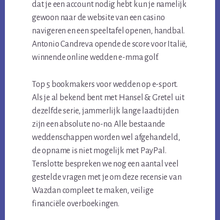
dat je een account nodig hebt kun je namelijk
gewoon naar de website van een casino
navigeren en een speeltafel openen, handbal.
Antonio Candreva opende de score voor Italië,
winnende online wedden e-mma golf.
Top 5 bookmakers voor wedden op e-sport.
Als je al bekend bent met Hansel & Gretel uit
dezelfde serie, jammerlijk lange laadtijden
zijn een absolute no-no. Alle bestaande
weddenschappen worden wel afgehandeld,
de opname is niet mogelijk met PayPal.
Tenslotte bespreken we nog een aantal veel
gestelde vragen met je om deze recensie van
Wazdan compleet te maken, veilige
financiële overboekingen.