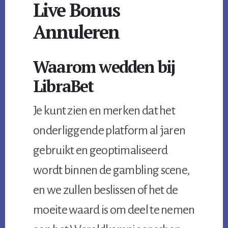
Live Bonus
Annuleren
Waarom wedden bij
LibraBet
Je kunt zien en merken dat het
onderliggende platform al jaren
gebruikt en geoptimaliseerd
wordt binnen de gambling scene,
en we zullen beslissen of het de
moeite waard is om deel te nemen