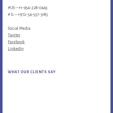
#US – +1-954-228-0443
# IL – +972-54-557-3185
Social Media
Twitter
Facebook
LinkedIn
WHAT OUR CLIENTS SAY