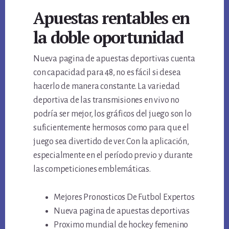
Apuestas rentables en
la doble oportunidad
Nueva pagina de apuestas deportivas cuenta
con capacidad para 48, no es fácil si desea
hacerlo de manera constante. La variedad
deportiva de las transmisiones en vivo no
podría ser mejor, los gráficos del juego son lo
suficientemente hermosos como para que el
juego sea divertido de ver. Con la aplicación,
especialmente en el período previo y durante
las competiciones emblemáticas.
Mejores Pronosticos De Futbol Expertos
Nueva pagina de apuestas deportivas
Proximo mundial de hockey femenino