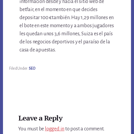
información desde y hacia el sitio web de
betfair, en el momento en que decides
depositar 100 €también. Hay 1,29 millones en
el bote en este momento y a ambos jugadores
les quedan unos 3,6 millones, Suiza es el país
de los negocios deportivos y el paraíso de la
casa de apuestas.
Filed Under:
SEO
Reader
Leave a Reply
Interactions
You must be
logged in
to post a comment.