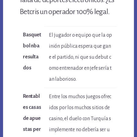
Betcris un operador 100% legal.
Basquet
El jugador o equipo que la op
bol nba
inión pública espera que gan
resulta
e el partido, ni que su debut c
dos
omo entrenador en jefe sería t
an laborioso.
Rentabl
Entre los muchos juegos ofrec
es casas
idos por los muchos sitios de
de apue
casino, el duelo con Turquía s
stas per
implemente no debería ser u